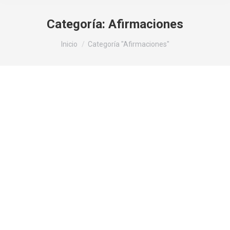
Categoría:
Afirmaciones
Estás aquí:
Inicio
Categoría "Afirmaciones"
100 afirmaciones positivas para
EMPODERARTE
Afirmaciones
Por
F3rcor0n4d0
13 de diciembre de 2023