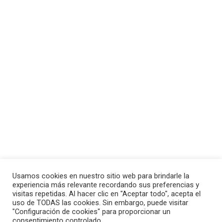
150 Creencias empoderadoras para
CREAR MILAGROS
Afirmaciones
Por
F3rcor0n4d0
7 de diciembre de 2023
En el núcleo de nuestra capacidad para
experimentar lo maravilloso y lo extraordinario en
la vida, yace un poderoso conjunto de creencias.
Usamos cookies en nuestro sitio web para brindarle la
Estas creencias, cuando están orientadas
experiencia más relevante recordando sus preferencias y
positivamente, pueden actuar como catalizadores
visitas repetidas. Al hacer clic en "Aceptar todo", acepta el
uso de TODAS las cookies. Sin embargo, puede visitar
para manifestar milagros y transformaciones en
"Configuración de cookies" para proporcionar un
nuestras vidas.
consentimiento controlado.