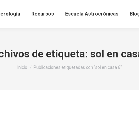
erología
Recursos
Escuela Astrocrónicas
Blo
chivos de etiqueta:
sol en cas
Estás aquí:
Inicio
Publicaciones etiquetadas con "sol en casa 6"