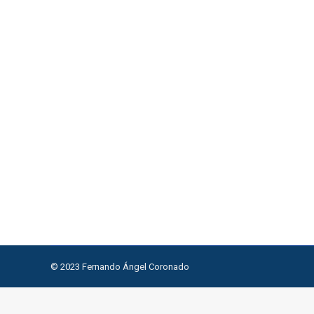
Sol en Casa 6 – Soy SENTIDO COMÚN
Astrología Evolutiva
Por
F3rcor0n4d0
18 de diciembre d
Cuando el Sol se sitúa en la Casa 6 en astrología, 
una identificación fuerte con el trabajo y las act
sus logros laborales y en su capacidad para ser ef
© 2023 Fernando Ángel Coronado