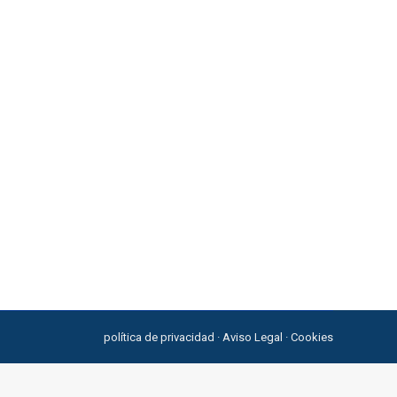
a vida de un individuo. Esta posición astral resalta
entran gran parte de su identidad y autoestima en
política de privacidad
·
Aviso Legal
·
Cookies