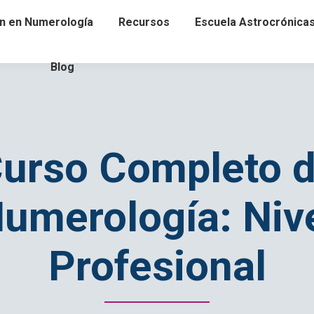
n en Numerología
Recursos
Escuela Astrocrónica
Blog
urso Completo 
umerología: Niv
Profesional