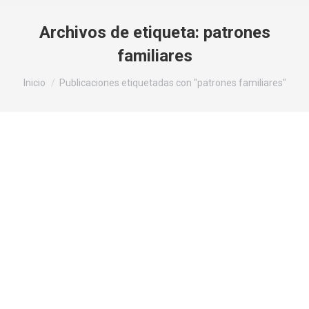
Archivos de etiqueta:
patrones
familiares
Estás aquí:
Inicio
Publicaciones etiquetadas con "patrones familiares"
¿Por qué repites Patrones Familiares?
Constelaciones Familiares
Por
F3rcor0n4d0