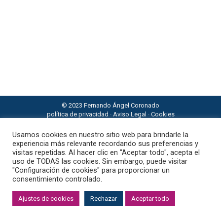
13 de enero de 2022
Un patrón familiar es una manera continuada de
perpetuar alguna situación que ha vivido uno o
varios de tus ancestros. Todos tenemos patrones
que heredamos de nuestro sistema familiar y que
quedan grabados en nuestra psique profunda y en
nuestra energía.
© 2023 Fernando Ángel Coronado
política de privacidad
·
Aviso Legal
·
Cookies
Usamos cookies en nuestro sitio web para brindarle la
experiencia más relevante recordando sus preferencias y
visitas repetidas. Al hacer clic en "Aceptar todo", acepta el
uso de TODAS las cookies. Sin embargo, puede visitar
"Configuración de cookies" para proporcionar un
consentimiento controlado.
Ajustes de cookies
Rechazar
Aceptar todo