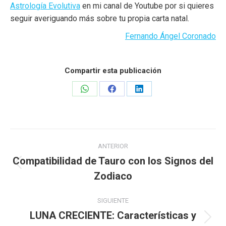
Astrología Evolutiva
en mi canal de Youtube por si quieres
seguir averiguando más sobre tu propia carta natal.
Fernando Ángel Coronado
Compartir esta publicación
Share
Share
Share
on
on
on
WhatsApp
Facebook
LinkedIn
Navegación
ANTERIOR
entre
Compatibilidad de Tauro con los Signos del
Publicación
Zodiaco
publicaciones
anterior:
SIGUIENTE
LUNA CRECIENTE: Características y
Publicación