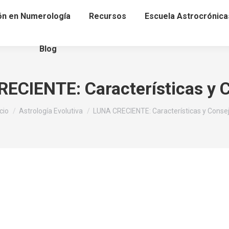
ón en Numerología
Recursos
Escuela Astrocrónica
Blog
ECIENTE: Características y 
tás aquí:
icio
Astrología Evolutiva
LUNA CRECIENTE: Características y Conse