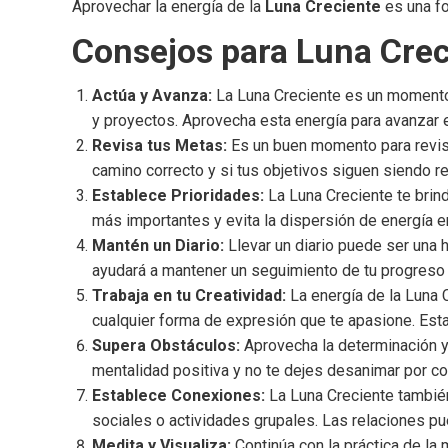
Aprovechar la energía de la
Luna Creciente
es una fo
Consejos para Luna Crec
Actúa y Avanza:
La Luna Creciente es un momento 
y proyectos. Aprovecha esta energía para avanzar e
Revisa tus Metas:
Es un buen momento para revisa
camino correcto y si tus objetivos siguen siendo r
Establece Prioridades:
La Luna Creciente te brind
más importantes y evita la dispersión de energía e
Mantén un Diario:
Llevar un diario puede ser una h
ayudará a mantener un seguimiento de tu progreso 
Trabaja en tu Creatividad:
La energía de la Luna C
cualquier forma de expresión que te apasione. Esta
Supera Obstáculos:
Aprovecha la determinación y 
mentalidad positiva y no te dejes desanimar por c
Establece Conexiones:
La Luna Creciente también
sociales o actividades grupales. Las relaciones p
Medita y Visualiza:
Continúa con la práctica de la 