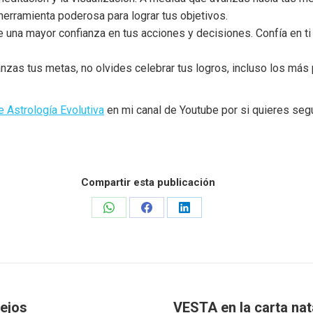
 herramienta poderosa para lograr tus objetivos.
e una mayor confianza en tus acciones y decisiones. Confía en ti
zas tus metas, no olvides celebrar tus logros, incluso los más 
e Astrología Evolutiva
en mi canal de Youtube por si quieres segu
Compartir esta publicación
Share
Share
Share
on
on
on
WhatsApp
Facebook
LinkedIn
ejos
VESTA en la carta na
Publicación