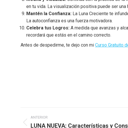
en tu vida. La visualización positiva puede ser una
Mantén la Confianza:
La Luna Creciente te infund
La autoconfianza es una fuerza motivadora.
Celebra tus Logros:
A medida que avanzas y alcan
recordará que estás en el camino correcto.
Antes de despedirme, te dejo con mi
Curso Gratuito d
Navegación
ANTERIOR
entre
LUNA NUEVA: Características y Cons
Publicación