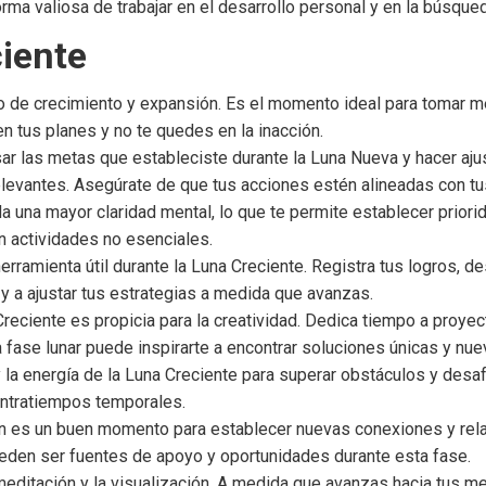
rma valiosa de trabajar en el desarrollo personal y en la búsqu
iente
de crecimiento y expansión. Es el momento ideal para tomar me
n tus planes y no te quedes en la inacción.
r las metas que estableciste durante la Luna Nueva y hacer ajus
elevantes. Asegúrate de que tus acciones estén alineadas con tu
a una mayor claridad mental, lo que te permite establecer priori
n actividades no esenciales.
erramienta útil durante la Luna Creciente. Registra tus logros, 
y a ajustar tus estrategias a medida que avanzas.
reciente es propicia para la creatividad. Dedica tiempo a proyect
 fase lunar puede inspirarte a encontrar soluciones únicas y nue
la energía de la Luna Creciente para superar obstáculos y desa
ontratiempos temporales.
 es un buen momento para establecer nuevas conexiones y relaci
ueden ser fuentes de apoyo y oportunidades durante esta fase.
meditación y la visualización. A medida que avanzas hacia tus me