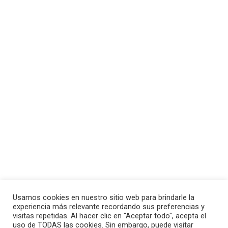
Júpiter en Casa 1 – El poder de la
GENEROSIDAD
Astrología Evolutiva
Por
F3rcor0n4d0
5 de noviembre de 2023
Uno de los rasgos sobresalientes de aquellos con
Júpiter en Casa 1 es su carácter optimista y su
carisma innato. Júpiter, como el planeta de la
Usamos cookies en nuestro sitio web para brindarle la
suerte, les brinda una perspectiva positiva de la
experiencia más relevante recordando sus preferencias y
vida y una disposición abierta. Estas personas
visitas repetidas. Al hacer clic en "Aceptar todo", acepta el
uso de TODAS las cookies. Sin embargo, puede visitar
tienden a ver oportunidades en lugar de obstáculos