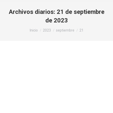
Archivos diarios:
21 de septiembre
de 2023
Estás aquí:
Inicio
2023
septiembre
21
¿Qué es el PORTAL 10:10?
Numerología
Por
F3rcor0n4d0
21 de septiembre de 2023