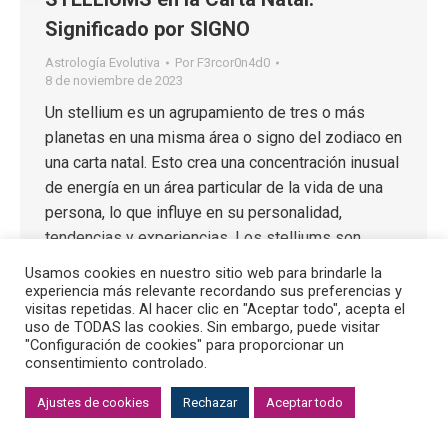
Significado por SIGNO
Astrología Evolutiva
Por
F3rcor0n4d0
8 de noviembre de 2023
Un stellium es un agrupamiento de tres o más
planetas en una misma área o signo del zodiaco en
una carta natal. Esto crea una concentración inusual
de energía en un área particular de la vida de una
persona, lo que influye en su personalidad,
tendencias y experiencias. Los stelliums son
considerados eventos astrológicos significativos
Usamos cookies en nuestro sitio web para brindarle la
debido a la intensidad de la influencia planetaria en
experiencia más relevante recordando sus preferencias y
visitas repetidas. Al hacer clic en "Aceptar todo", acepta el
ese sector de la vida del individuo.
uso de TODAS las cookies. Sin embargo, puede visitar
"Configuración de cookies" para proporcionar un
consentimiento controlado.
© 2023 Fernando Ángel Coronado
política de privacidad
·
Aviso Legal
·
Cookies
Ajustes de cookies
Rechazar
Aceptar todo