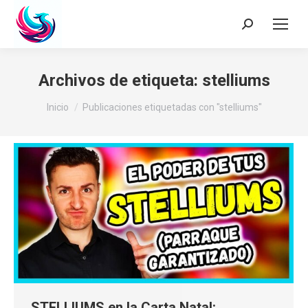
Buscar:
Archivos de etiqueta:
stelliums
Estás aquí:
Inicio
Publicaciones etiquetadas con "stelliums"
STELLIUMS en la Carta Natal: