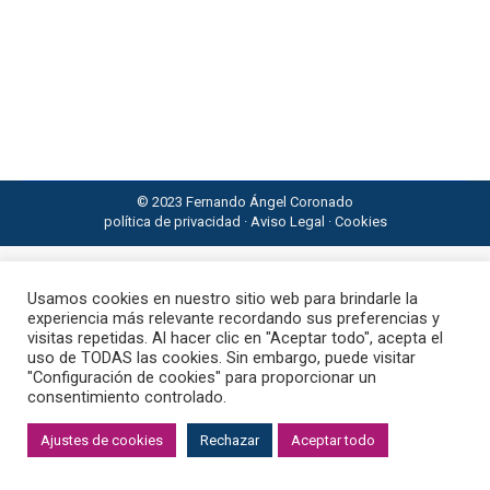
24 de diciembre de 2023
El deseo de aprender y crecer es fundamental para
aquellos con el Sol en Casa 9. Esta casa, asociada
con la expansión mental y la búsqueda de
conocimiento, resuena con un anhelo constante de
entender más allá de lo conocido y lo cotidiano.
© 2023 Fernando Ángel Coronado
política de privacidad
·
Aviso Legal
·
Cookies
Usamos cookies en nuestro sitio web para brindarle la
experiencia más relevante recordando sus preferencias y
visitas repetidas. Al hacer clic en "Aceptar todo", acepta el
uso de TODAS las cookies. Sin embargo, puede visitar
"Configuración de cookies" para proporcionar un
consentimiento controlado.
Ajustes de cookies
Rechazar
Aceptar todo