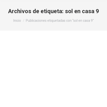
Archivos de etiqueta:
sol en casa 9
Estás aquí:
Inicio
Publicaciones etiquetadas con "sol en casa 9"
Sol en Casa 9 – SOY lo que ME
EXPANDO
Astrología Evolutiva
Por
F3rcor0n4d0