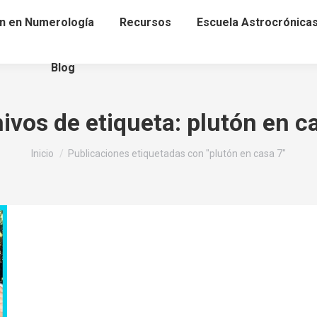
n en Numerología
Recursos
Escuela Astrocrónica
Blog
ivos de etiqueta:
plutón en c
Estás aquí:
Inicio
Publicaciones etiquetadas con "plutón en casa 7"