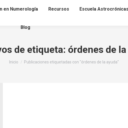
n en Numerología
Recursos
Escuela Astrocrónica
Blog
vos de etiqueta:
órdenes de la
Estás aquí:
Inicio
Publicaciones etiquetadas con "órdenes de la ayuda"