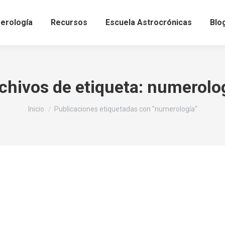
erología
Recursos
Escuela Astrocrónicas
Blo
chivos de etiqueta:
numerolo
Estás aquí:
Inicio
Publicaciones etiquetadas con "numerología"