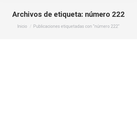
Archivos de etiqueta:
número 222
Estás aquí:
Inicio
Publicaciones etiquetadas con "número 222"
¿Qué significado tiene el número 222?
Numerología
Por
F3rcor0n4d0
19 de septiembre de 2023
En el caso de que veas habitualmente el número