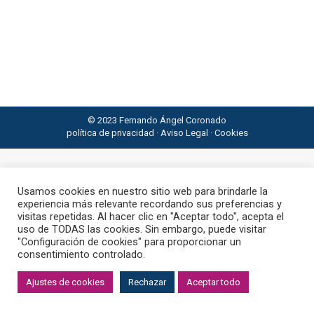
222 debes considerar que lo más importante que
hay que priorizar es tu equilibrio interno.
La necesidad de paz interior se irá haciendo más
urgente a medida que vayan pasando los días así
que no te despistes y escucha tu interior.
© 2023 Fernando Ángel Coronado
política de privacidad
·
Aviso Legal
·
Cookies
Usamos cookies en nuestro sitio web para brindarle la
experiencia más relevante recordando sus preferencias y
visitas repetidas. Al hacer clic en "Aceptar todo", acepta el
uso de TODAS las cookies. Sin embargo, puede visitar
"Configuración de cookies" para proporcionar un
consentimiento controlado.
Ajustes de cookies
Rechazar
Aceptar todo