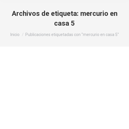
Archivos de etiqueta:
mercurio en
casa 5
Estás aquí:
Inicio
Publicaciones etiquetadas con "mercurio en casa 5"
Mercurio en Casa 5 – Creando con
Inteligencia