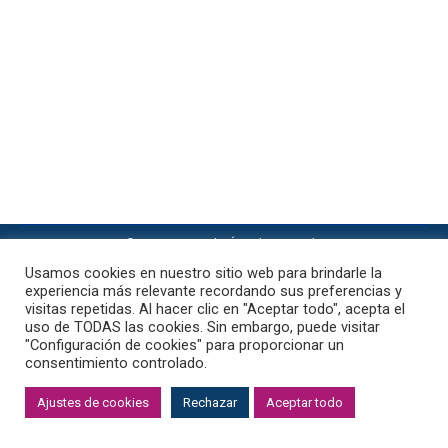
Astrología Evolutiva
Por
F3rcor0n4d0
19 de febrero de 2024
Mercurio en Casa 5 en astrología es un
posicionamiento que sugiere una vibrante
interacción entre la comunicación, la inteligencia y
la creatividad. Esta casa, tradicionalmente asociada
con Leo, se centra en la expresión personal, el
romance, el ocio y los niños.
© 2023 Fernando Ángel Coronado
política de privacidad
·
Aviso Legal
·
Cookies
Usamos cookies en nuestro sitio web para brindarle la
experiencia más relevante recordando sus preferencias y
visitas repetidas. Al hacer clic en "Aceptar todo", acepta el
uso de TODAS las cookies. Sin embargo, puede visitar
"Configuración de cookies" para proporcionar un
consentimiento controlado.
Ajustes de cookies
Rechazar
Aceptar todo