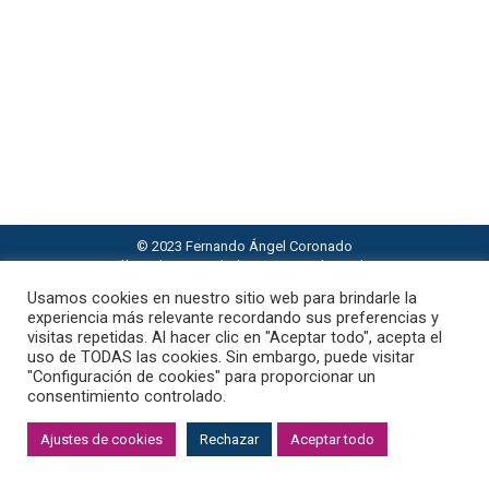
Astrología Evolutiva
Por
F3rcor0n4d0
15 de enero de 2024
Cuando Marte se sitúa en la Casa 4, inyecta su
vigor y fuerza en el núcleo de nuestra vida
hogareña y familiar. Esta colocación puede
manifestarse en una variedad de formas, desde
una energía dinámica en el hogar hasta una fuerte
conexión emocional con la familia y el legado.
© 2023 Fernando Ángel Coronado
política de privacidad
·
Aviso Legal
·
Cookies
Usamos cookies en nuestro sitio web para brindarle la
experiencia más relevante recordando sus preferencias y
visitas repetidas. Al hacer clic en "Aceptar todo", acepta el
uso de TODAS las cookies. Sin embargo, puede visitar
"Configuración de cookies" para proporcionar un
consentimiento controlado.
Ajustes de cookies
Rechazar
Aceptar todo