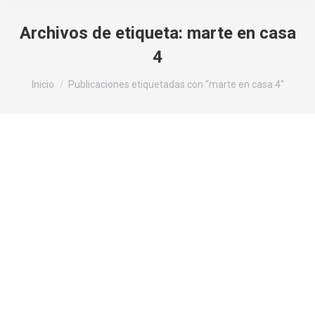
Archivos de etiqueta:
marte en casa
4
Estás aquí:
Inicio
Publicaciones etiquetadas con "marte en casa 4"
Marte en Casa 4 – NO TOQUES a los
MÍOS