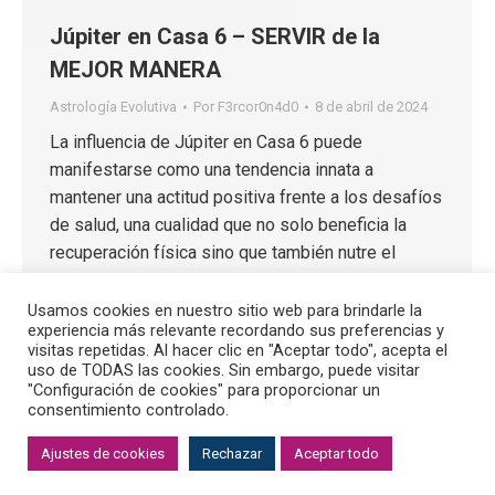
Júpiter en Casa 6 – SERVIR de la
MEJOR MANERA
Astrología Evolutiva
Por
F3rcor0n4d0
8 de abril de 2024
La influencia de Júpiter en Casa 6 puede
manifestarse como una tendencia innata a
mantener una actitud positiva frente a los desafíos
de salud, una cualidad que no solo beneficia la
recuperación física sino que también nutre el
espíritu. Esta actitud positiva es contagiosa,
extendiéndose más allá del individuo hacia su
Usamos cookies en nuestro sitio web para brindarle la
experiencia más relevante recordando sus preferencias y
entorno, creando un círculo de bienestar que
visitas repetidas. Al hacer clic en "Aceptar todo", acepta el
favorece tanto a la persona como a aquellos que le
uso de TODAS las cookies. Sin embargo, puede visitar
rodean.
"Configuración de cookies" para proporcionar un
consentimiento controlado.
Ajustes de cookies
Rechazar
Aceptar todo
© 2023 Fernando Ángel Coronado
política de privacidad
·
Aviso Legal
·
Cookies