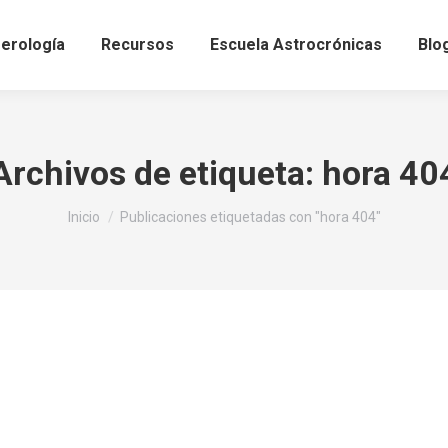
erología
Recursos
Escuela Astrocrónicas
Blo
Archivos de etiqueta:
hora 40
Estás aquí:
Inicio
Publicaciones etiquetadas con "hora 404"