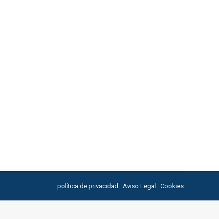
has personas enfrentan. Y el número 404 viene a
era efectiva pueden conducir a un ciclo de estrés
política de privacidad
·
Aviso Legal
·
Cookies