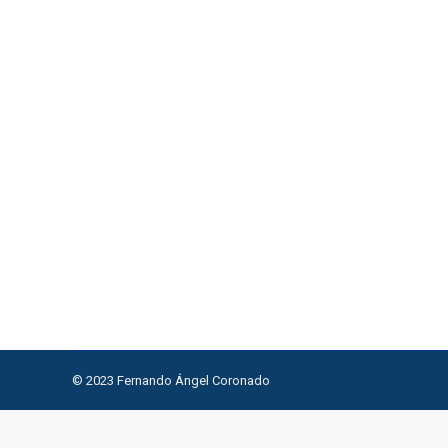
Hora 404 – Significado, Secretos y C
Numerología
Por
F3rcor0n4d0
5 de enero de 2024
Enfocarse en solucionar problemas en lugar de pr
recordarte la importante misión de atender esto. 
y ansiedad.
© 2023 Fernando Ángel Coronado