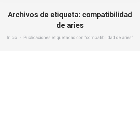
Archivos de etiqueta:
compatibilidad
de aries
Estás aquí:
Inicio
Publicaciones etiquetadas con "compatibilidad de aries"
Compatibilidad de Aries con los
Signos del Zodiaco