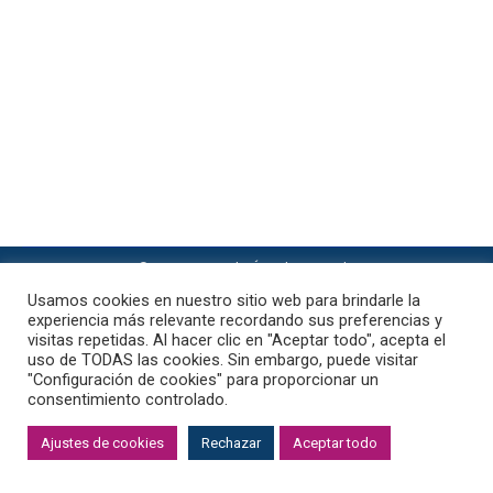
Astrología Evolutiva
Por
F3rcor0n4d0
7 de noviembre de 2023
Aries, el primer signo del zodíaco, es conocido por
su energía ardiente y su naturaleza impulsiva. A
continuación, exploraremos la compatibilidad de
Aries con cada uno de los doce signos zodiacales,
destacando las dinámicas únicas que pueden
surgir en las relaciones.
© 2023 Fernando Ángel Coronado
política de privacidad
·
Aviso Legal
·
Cookies
Usamos cookies en nuestro sitio web para brindarle la
experiencia más relevante recordando sus preferencias y
visitas repetidas. Al hacer clic en "Aceptar todo", acepta el
uso de TODAS las cookies. Sin embargo, puede visitar
"Configuración de cookies" para proporcionar un
consentimiento controlado.
Ajustes de cookies
Rechazar
Aceptar todo