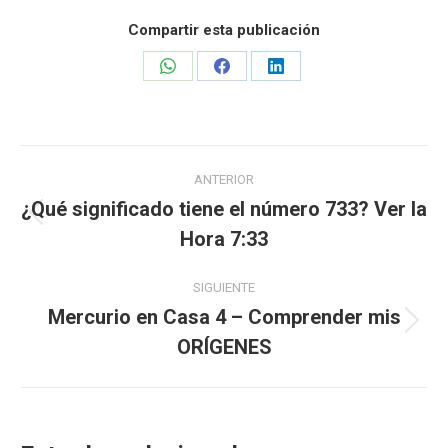
Compartir esta publicación
Share
Share
Share
on
on
on
WhatsApp
Facebook
LinkedIn
Navegación
ANTERIOR
entre
¿Qué significado tiene el número 733? Ver la
Publicación
Hora 7:33
publicaciones
anterior:
SIGUIENTE
Mercurio en Casa 4 – Comprender mis
Publicación
ORÍGENES
siguiente: