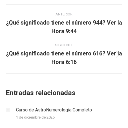
WhatsApp
Facebook
LinkedIn
Navegación
ANTERIOR
entre
¿Qué significado tiene el número 944? Ver la
Publicación
Hora 9:44
publicaciones
anterior:
SIGUIENTE
¿Qué significado tiene el número 616? Ver la
Publicación
Hora 6:16
siguiente:
Entradas relacionadas
Curso de AstroNumerología Completo
1 de diciembre de 2025