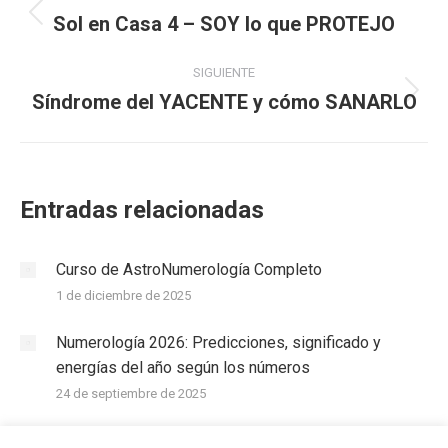
entre
Sol en Casa 4 – SOY lo que PROTEJO
Publicación
anterior:
publicaciones
SIGUIENTE
Síndrome del YACENTE y cómo SANARLO
Publicación
siguiente:
Entradas relacionadas
Curso de AstroNumerología Completo
1 de diciembre de 2025
Numerología 2026: Predicciones, significado y
energías del año según los números
24 de septiembre de 2025
Significado del NÚMERO 10 en Numerología