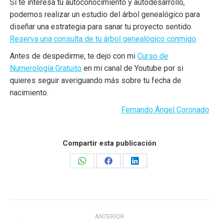
Si te interesa tu autoconocimiento y autodesarrollo,
podemos realizar un estudio del árbol genealógico para
diseñar una estrategia para sanar tu proyecto sentido.
Reserva una consulta de tu árbol genealógico conmigo
.
Antes de despedirme, te dejo con mi
Curso de
Numerología Gratuito
en mi canal de Youtube por si
quieres seguir averiguando más sobre tu fecha de
nacimiento.
Fernando Ángel Coronado
Compartir esta publicación
Share
Share
Share
on
on
on
WhatsApp
Facebook
LinkedIn
Navegación
ANTERIOR