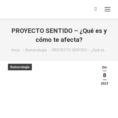
Buscar:
PROYECTO SENTIDO – ¿Qué es y
cómo te afecta?
Estás aquí:
Inicio
Numerología
PROYECTO SENTIDO – ¿Qué es…
Numerología
Dic
8
2023