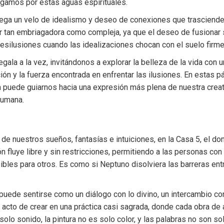
egamos por estas aguas espirituales.
iega un velo de idealismo y deseo de conexiones que trasciende
er tan embriagadora como compleja, ya que el deseo de fusiona
esilusiones cuando las idealizaciones chocan con el suelo firme 
gala a la vez, invitándonos a explorar la belleza de la vida con u
ación y la fuerza encontrada en enfrentar las ilusiones. En estas
 puede guiarnos hacia una expresión más plena de nuestra crea
 humana.
de nuestros sueños, fantasías e intuiciones, en la Casa 5, el domi
ión fluye libre y sin restricciones, permitiendo a las personas co
les para otros. Es como si Neptuno disolviera las barreras entre 
n puede sentirse como un diálogo con lo divino, un intercambio co
l acto de crear en una práctica casi sagrada, donde cada obra de
 solo sonido, la pintura no es solo color, y las palabras no son