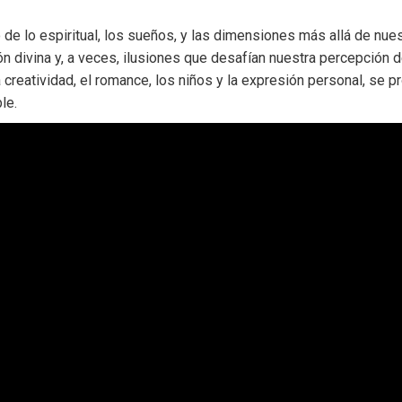
no de lo espiritual, los sueños, y las dimensiones más allá de nue
n divina y, a veces, ilusiones que desafían nuestra percepción 
 creatividad, el romance, los niños y la expresión personal, se p
le.