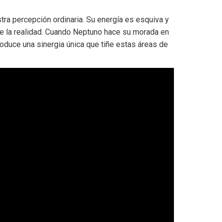
stra percepción ordinaria. Su energía es esquiva y
de la realidad. Cuando Neptuno hace su morada en
roduce una sinergia única que tiñe estas áreas de