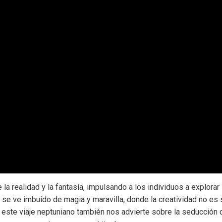
la realidad y la fantasía, impulsando a los individuos a explorar
do se ve imbuido de magia y maravilla, donde la creatividad no es
ste viaje neptuniano también nos advierte sobre la seducción d