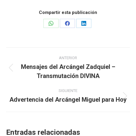
Compartir esta publicación
Share
Share
Share
on
on
on
WhatsApp
Facebook
LinkedIn
Navegación
ANTERIOR
entre
Mensajes del Arcángel Zadquiel –
Publicación
Transmutación DIVINA
publicaciones
anterior:
SIGUIENTE
Advertencia del Arcángel Miguel para Hoy
Publicación
siguiente:
Entradas relacionadas