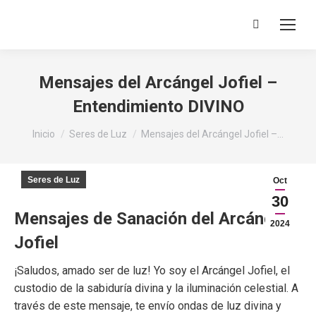
Buscar:
Mensajes del Arcángel Jofiel –
Entendimiento DIVINO
Estás aquí:
Inicio
Seres de Luz
Mensajes del Arcángel Jofiel –…
Seres de Luz
Oct
30
Mensajes de Sanación del Arcángel
2024
Jofiel
¡Saludos, amado ser de luz! Yo soy el Arcángel Jofiel, el
custodio de la sabiduría divina y la iluminación celestial. A
través de este mensaje, te envío ondas de luz divina y