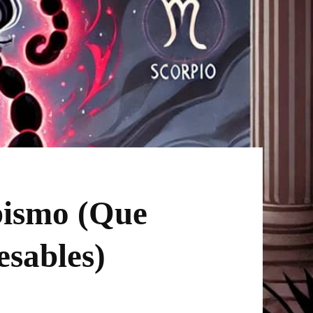
bismo (Que
esables)