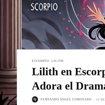
ESCORPIO
LILITH
Lilith en Esco
Adora el Drama 
FERNANDO ÁNGEL CORONADO
-
10 DE