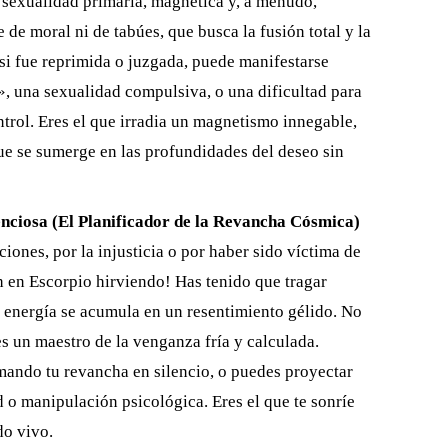
a sexualidad primaria, magnética y, a menudo,
 de moral ni de tabúes, que busca la fusión total y la
 si fue reprimida o juzgada, puede manifestarse
, una sexualidad compulsiva, o una dificultad para
ntrol. Eres el que irradia un magnetismo innegable,
 que se sumerge en las profundidades del deseo sin
nciosa (El Planificador de la Revancha Cósmica)
ciones, por la injusticia o por haber sido víctima de
th en Escorpio hirviendo! Has tenido que tragar
a energía se acumula en un resentimiento gélido. No
s un maestro de la venganza fría y calculada.
mando tu revancha en silencio, o puedes proyectar
 o manipulación psicológica. Eres el que te sonríe
do vivo.