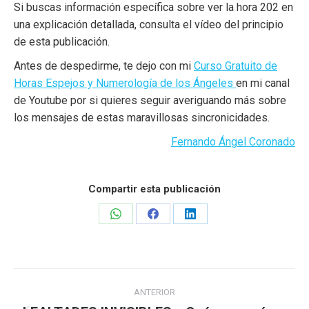
Si buscas información específica sobre ver la hora 202 en
una explicación detallada, consulta el vídeo del principio
de esta publicación.
Antes de despedirme, te dejo con mi
Curso Gratuito de
Horas Espejos y Numerología de los Ángeles
en mi canal
de Youtube por si quieres seguir averiguando más sobre
los mensajes de estas maravillosas sincronicidades.
Fernando Ángel Coronado
Compartir esta publicación
Share
Share
Share
on
on
on
WhatsApp
Facebook
LinkedIn
Navegación
ANTERIOR