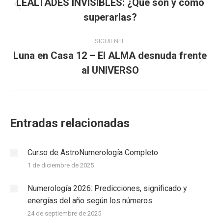
entre
LEALTADES INVISIBLES: ¿Qué son y cómo
Publicación
superarlas?
publicaciones
anterior:
SIGUIENTE
Luna en Casa 12 – El ALMA desnuda frente
Publicación
al UNIVERSO
siguiente:
Entradas relacionadas
Curso de AstroNumerología Completo
1 de diciembre de 2025
Numerología 2026: Predicciones, significado y
energías del año según los números
24 de septiembre de 2025