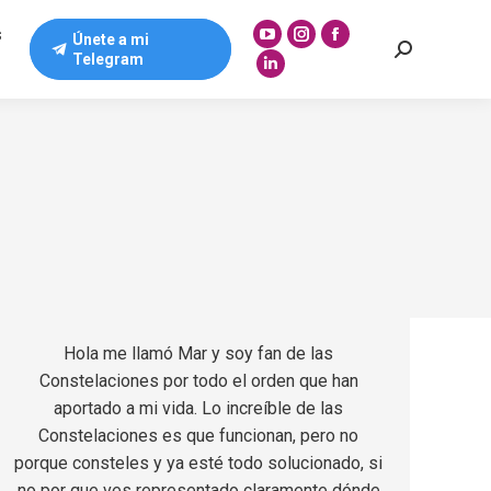
s
Únete a mi
YouTube
Instagram
Facebook
Buscar:
Telegram
page
page
page
Linkedin
opens
opens
opens
page
in
in
in
opens
new
new
new
in
window
window
window
new
window
Hola me llamó Mar y soy fan de las
Constelaciones por todo el orden que han
aportado a mi vida. Lo increíble de las
Constelaciones es que funcionan, pero no
porque consteles y ya esté todo solucionado, si
no por que ves representado claramente dónde