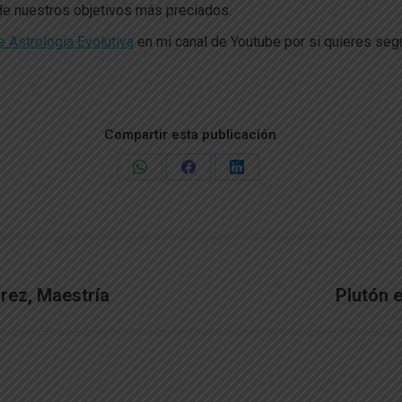
 de nuestros objetivos más preciados.
e Astrología Evolutiva
en mi canal de Youtube por si quieres segu
Compartir esta publicación
Share
Share
Share
on
on
on
WhatsApp
Facebook
LinkedIn
rez, Maestría
Plutón
Publicación
siguiente: