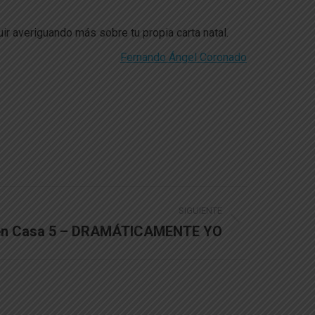
ir averiguando más sobre tu propia carta natal.
Fernando Ángel Coronado
SIGUIENTE
 en Casa 5 – DRAMÁTICAMENTE YO