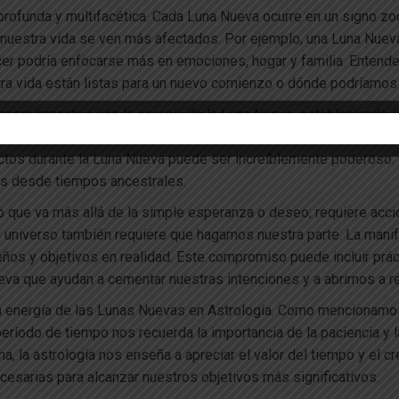
 profunda y multifacética. Cada Luna Nueva ocurre en un signo zod
estra vida se ven más afectados. Por ejemplo, una Luna Nueva 
ncer podría enfocarse más en emociones, hogar y familia. Entende
ra vida están listas para un nuevo comienzo o dónde podríamos n
anera proactiva con la energía de la Luna Nueva, estableciendo 
no se limita solo a quienes tienen un conocimiento astrológico a
ctos durante la Luna Nueva puede ser increíblemente poderoso. La
nas desde tiempos ancestrales.
 que va más allá de la simple esperanza o deseo; requiere acci
el universo también requiere que hagamos nuestra parte. La mani
s y objetivos en realidad. Este compromiso puede incluir prácti
ueva que ayudan a cementar nuestras intenciones y a abrirnos a r
n la energía de las Lunas Nuevas en Astrología. Como mencionamo
íodo de tiempo nos recuerda la importancia de la paciencia y la
a, la astrología nos enseña a apreciar el valor del tiempo y el c
necesarias para alcanzar nuestros objetivos más significativos.