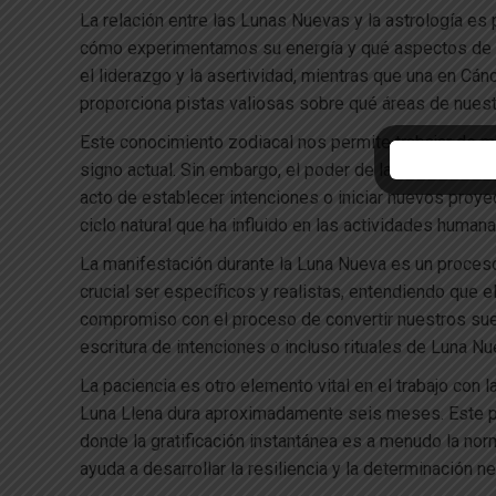
La relación entre las Lunas Nuevas y la astrología es
cómo experimentamos su energía y qué aspectos de nu
el liderazgo y la asertividad, mientras que una en Cá
proporciona pistas valiosas sobre qué áreas de nuest
Este conocimiento zodiacal nos permite trabajar de m
signo actual. Sin embargo, el poder de la Luna Nueva 
acto de establecer intenciones o iniciar nuevos proye
ciclo natural que ha influido en las actividades huma
La manifestación durante la Luna Nueva es un proceso
crucial ser específicos y realistas, entendiendo que 
compromiso con el proceso de convertir nuestros sueño
escritura de intenciones o incluso rituales de Luna N
La paciencia es otro elemento vital en el trabajo co
Luna Llena dura aproximadamente seis meses. Este per
donde la gratificación instantánea es a menudo la norm
ayuda a desarrollar la resiliencia y la determinación 