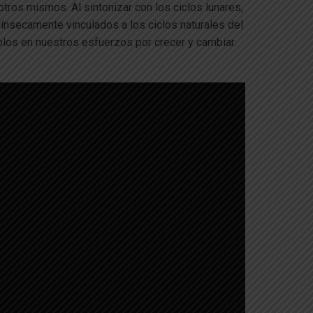
tros mismos. Al sintonizar con los ciclos lunares,
nsecamente vinculados a los ciclos naturales del
los en nuestros esfuerzos por crecer y cambiar.