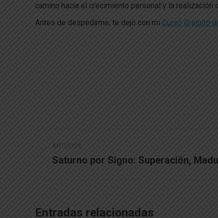
camino hacia el crecimiento personal y la realización
Antes de despedirme, te dejo con mi
Curso Gratuito d
Navegación
ANTERIOR
entre
Saturno por Signo: Superación, Madu
Publicación
anterior:
publicaciones
Entradas relacionadas