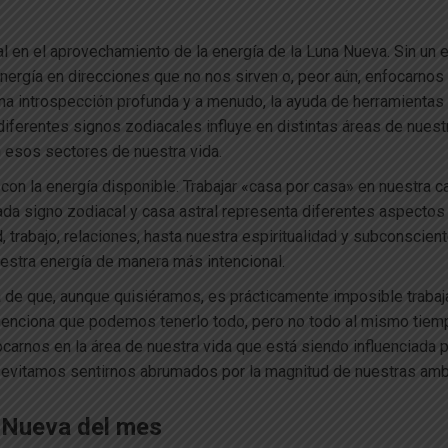
l en el aprovechamiento de la energía de la Luna Nueva. Sin un 
energía en direcciones que no nos sirven o, peor aún, enfocarn
 una introspección profunda y a menudo, la ayuda de herramientas
diferentes signos zodiacales influye en distintas áreas de nuest
n esos sectores de nuestra vida.
on la energía disponible. Trabajar «casa por casa» en nuestra c
a signo zodiacal y casa astral representa diferentes aspectos 
, trabajo, relaciones, hasta nuestra espiritualidad y subconscien
uestra energía de manera más intencional.
 de que, aunque quisiéramos, es prácticamente imposible trabaja
enciona que podemos tenerlo todo, pero no todo al mismo tiempo.
focarnos en la área de nuestra vida que está siendo influenciada
n evitamos sentirnos abrumados por la magnitud de nuestras am
a Nueva del mes