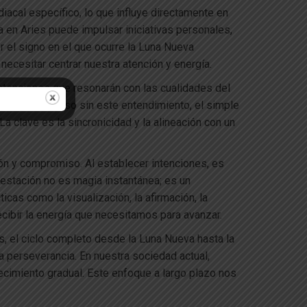
iacal específico, lo que influye directamente en
en Aries puede impulsar iniciativas personales,
r el signo en el que ocurre la Luna Nueva
ecesitar centrar nuestra atención y energía.
intenciones que resonarán con las cualidades del
vanzado. Incluso sin este entendimiento, el simple
 clave es la sincronicidad y la alineación con un
ón y compromiso. Al establecer intenciones, es
festación no es magia instantánea; es un
cas como la visualización, la afirmación, la
ecibir la energía que necesitamos para avanzar.
s, el ciclo completo desde la Luna Nueva hasta la
 perseverancia. En nuestra sociedad actual,
recimiento gradual. Este enfoque a largo plazo nos