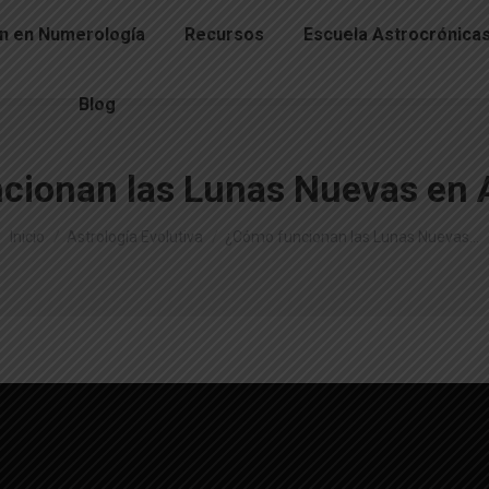
n en Numerología
Recursos
Escuela Astrocrónica
Blog
cionan las Lunas Nuevas en A
Estás aquí:
Inicio
Astrología Evolutiva
¿Cómo funcionan las Lunas Nuevas…